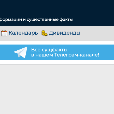
нформации и существенные факты
Календарь
Дивиденды
Все сущфакты
в нашем Телеграм-канале!