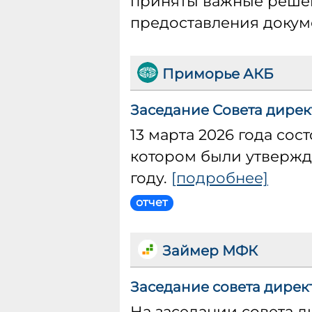
приняты важные решен
предоставления докум
Приморье АКБ
Заседание Совета дирек
13 марта 2026 года со
котором были утвержд
году.
[подробнее]
отчет
Займер МФК
Заседание совета дирек
На заседании совета 