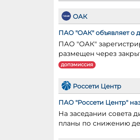
ОАК
ПАО "ОАК" объявляет о 
ПАО "ОАК" зарегистри
размещен через закры
допэмиссия
Россети Центр
ПАО "Россети Центр" наз
На заседании совета д
планы по снижению де