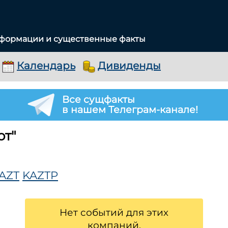
нформации и существенные факты
Календарь
Дивиденды
Все сущфакты
в нашем Телеграм-канале!
т"
AZT
KAZTP
Нет событий для этих
компаний.