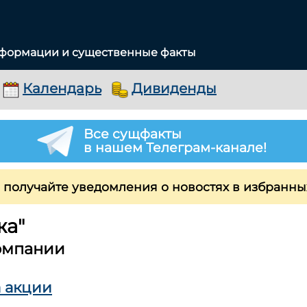
нформации и существенные факты
Календарь
Дивиденды
Все сущфакты
в нашем Телеграм-канале!
 получайте уведомления о новостях в избранны
жа"
омпании
 акции