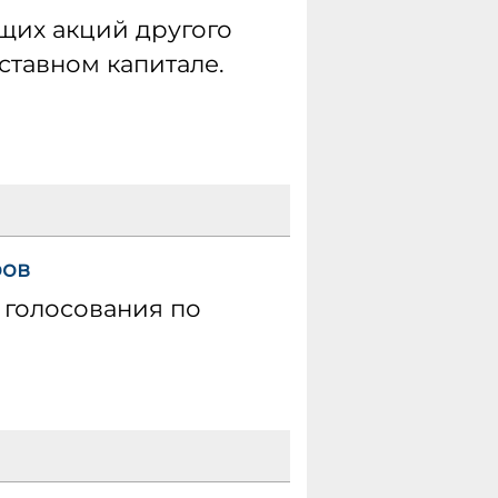
щих акций другого
ставном капитале.
ров
 голосования по