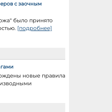
еров с заочным
ржа" было принято
остью.
[подробнее]
агами
ерждены новые правила
оизводными